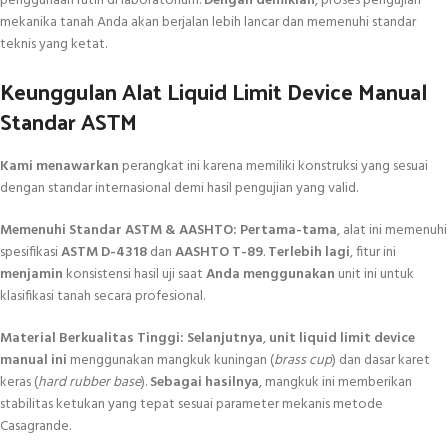
penggunaan rutin di laboratorium.
Dengan demikian
, proses pengujian
mekanika tanah Anda akan berjalan lebih lancar dan memenuhi standar
teknis yang ketat.
Keunggulan Alat Liquid Limit Device Manual
Standar ASTM
Kami menawarkan
perangkat ini karena memiliki konstruksi yang sesuai
dengan standar internasional demi hasil pengujian yang valid.
Memenuhi Standar ASTM & AASHTO:
Pertama-tama
, alat ini memenuhi
spesifikasi
ASTM D-4318
dan
AASHTO T-89
.
Terlebih lagi
, fitur ini
menjamin
konsistensi hasil uji saat
Anda menggunakan
unit ini untuk
klasifikasi tanah secara profesional.
Material Berkualitas Tinggi:
Selanjutnya
,
unit liquid limit device
manual ini
menggunakan mangkuk kuningan (
brass cup
) dan dasar karet
keras (
hard rubber base
).
Sebagai hasilnya
, mangkuk ini memberikan
stabilitas ketukan yang tepat sesuai parameter mekanis metode
Casagrande.