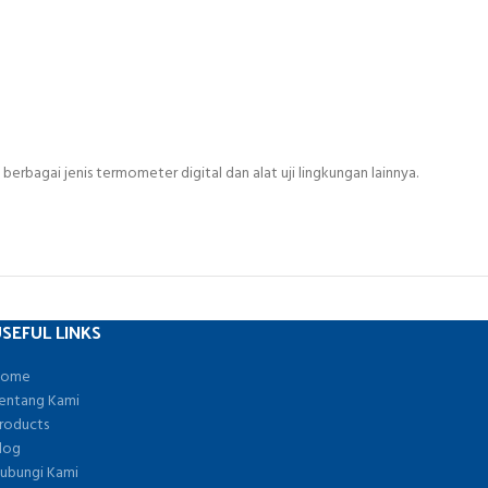
erbagai jenis termometer digital dan alat uji lingkungan lainnya.
SEFUL LINKS
ome
entang Kami
roducts
log
ubungi Kami