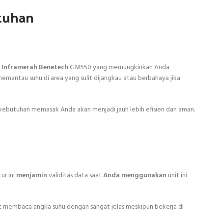
tuhan
Inframerah Benetech
GM550 yang memungkinkan Anda
memantau suhu di area yang sulit dijangkau atau berbahaya jika
un kebutuhan memasak Anda akan menjadi jauh lebih efisien dan aman.
itur ini
menjamin
validitas data saat
Anda menggunakan
unit ini
t membaca angka suhu dengan sangat jelas meskipun bekerja di