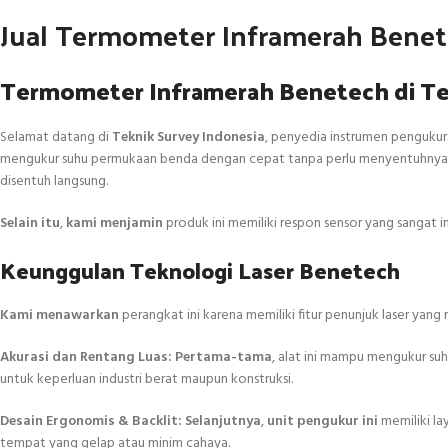
Jual Termometer Inframerah Bene
Termometer Inframerah Benetech di Te
Selamat datang di
Teknik Survey Indonesia
, penyedia instrumen pengukura
mengukur suhu permukaan benda dengan cepat tanpa perlu menyentuhnya
disentuh langsung.
Selain itu
,
kami menjamin
produk ini memiliki respon sensor yang sangat i
Keunggulan Teknologi Laser Benetech
Kami menawarkan
perangkat ini karena memiliki fitur penunjuk laser yan
Akurasi dan Rentang Luas:
Pertama-tama
, alat ini mampu mengukur suh
untuk keperluan industri berat maupun konstruksi.
Desain Ergonomis & Backlit:
Selanjutnya
,
unit pengukur ini
memiliki la
tempat yang gelap atau minim cahaya.