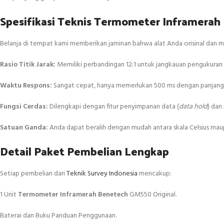
Spesifikasi Teknis Termometer Inframerah
Belanja di tempat kami memberikan jaminan bahwa alat Anda orisinal dan me
Rasio Titik Jarak:
Memiliki perbandingan 12:1 untuk jangkauan pengukuran ya
Waktu Respons:
Sangat cepat, hanya memerlukan 500 ms dengan panjang
Fungsi Cerdas:
Dilengkapi dengan fitur penyimpanan data (
data hold
) dan
Satuan Ganda:
Anda dapat beralih dengan mudah antara skala Celsius maup
Detail Paket Pembelian Lengkap
Setiap pembelian dari
Teknik Survey Indonesia
mencakup:
1 Unit
Termometer Inframerah Benetech
GM550 Original.
Baterai dan Buku Panduan Penggunaan.