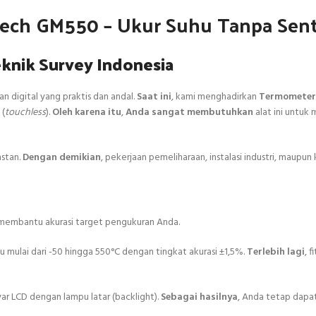
tech GM550 – Ukur Suhu Tanpa Sen
knik Survey Indonesia
n digital yang praktis dan andal.
Saat ini
, kami menghadirkan
Termometer 
 (
touchless
).
Oleh karena itu
,
Anda sangat membutuhkan
alat ini untuk 
nstan.
Dengan demikian
, pekerjaan pemeliharaan, instalasi industri, maup
g membantu akurasi target pengukuran Anda.
u mulai dari -50 hingga 550°C dengan tingkat akurasi ±1,5%.
Terlebih lagi
, f
yar LCD dengan lampu latar (backlight).
Sebagai hasilnya
, Anda tetap dapa