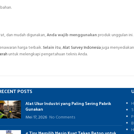
mbahan.
urat, dan mudah digunakan,
Anda wajib menggunakan
produk unggulan ini.
enawaran harga terbaik.
Selain itu
,
Alat Survey Indonesia
juga menyediakan b
erah
untuk melengkapi pengetahuan teknis Anda.
RECENT POSTS
U
Alat Ukur Industri yang Paling Sering Pabrik
H
Gunakan
T
P
Mei 17, 2026
No Comments
B
H
4 Tips Memilih Mesin Kuat Tekan Beton untuk