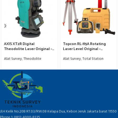
AXIS XT2R Digital
Topcon RL-H5A Rotating
Theodolite Laser Original –
Laser Level Original –
Garansi Resmi
Garansi Resmi Murah
Alat Survey
,
Theodolite
Alat Survey
,
Total Station
Jl.H Kelik No.20B RT.03/RW.08 Kelapa Dua, Kebon Jeruk Jakarta barat 11550
Phone 1: 0812-4000-8335