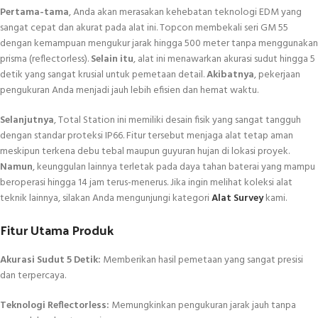
Pertama-tama
, Anda akan merasakan kehebatan teknologi EDM yang
sangat cepat dan akurat pada alat ini. Topcon membekali seri GM 55
dengan kemampuan mengukur jarak hingga 500 meter tanpa menggunakan
prisma (reflectorless).
Selain itu
, alat ini menawarkan akurasi sudut hingga 5
detik yang sangat krusial untuk pemetaan detail.
Akibatnya
, pekerjaan
pengukuran Anda menjadi jauh lebih efisien dan hemat waktu.
Selanjutnya
, Total Station ini memiliki desain fisik yang sangat tangguh
dengan standar proteksi IP66. Fitur tersebut menjaga alat tetap aman
meskipun terkena debu tebal maupun guyuran hujan di lokasi proyek.
Namun
, keunggulan lainnya terletak pada daya tahan baterai yang mampu
beroperasi hingga 14 jam terus-menerus. Jika ingin melihat koleksi alat
teknik lainnya, silakan Anda mengunjungi kategori
Alat Survey
kami.
Fitur Utama Produk
Akurasi Sudut 5 Detik:
Memberikan hasil pemetaan yang sangat presisi
dan terpercaya.
Teknologi Reflectorless:
Memungkinkan pengukuran jarak jauh tanpa