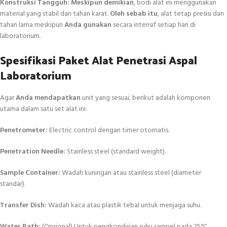
Konstruksi Tangguh:
Meskipun demikian
, bodi alat ini menggunakan
material yang stabil dan tahan karat.
Oleh sebab itu
, alat tetap presisi dan
tahan lama meskipun
Anda gunakan
secara intensif setiap hari di
laboratorium.
Spesifikasi Paket Alat Penetrasi Aspal
Laboratorium
Agar
Anda mendapatkan
unit yang sesuai, berikut adalah komponen
utama dalam satu set alat ini:
Penetrometer:
Electric control dengan timer otomatis.
Penetration Needle:
Stainless steel (standard weight).
Sample Container:
Wadah kuningan atau stainless steel (diameter
standar).
Transfer Dish:
Wadah kaca atau plastik tebal untuk menjaga suhu.
Water Bath:
(Opsional) Untuk pengkondisian suhu sampel pada 25°C.