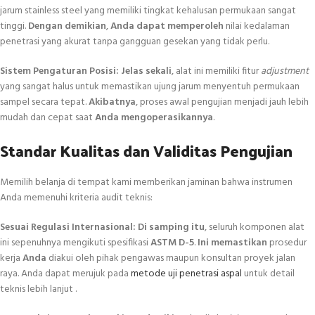
jarum stainless steel yang memiliki tingkat kehalusan permukaan sangat
tinggi.
Dengan demikian
,
Anda dapat memperoleh
nilai kedalaman
penetrasi yang akurat tanpa gangguan gesekan yang tidak perlu.
Sistem Pengaturan Posisi:
Jelas sekali
, alat ini memiliki fitur
adjustment
yang sangat halus untuk memastikan ujung jarum menyentuh permukaan
sampel secara tepat.
Akibatnya
, proses awal pengujian menjadi jauh lebih
mudah dan cepat saat
Anda mengoperasikannya
.
Standar Kualitas dan Validitas Pengujian
Memilih belanja di tempat kami memberikan jaminan bahwa instrumen
Anda memenuhi kriteria audit teknis:
Sesuai Regulasi Internasional:
Di samping itu
, seluruh komponen alat
ini sepenuhnya mengikuti spesifikasi
ASTM D-5
.
Ini memastikan
prosedur
kerja
Anda
diakui oleh pihak pengawas maupun konsultan proyek jalan
raya. Anda dapat merujuk pada
metode uji penetrasi aspal
untuk detail
teknis lebih lanjut .