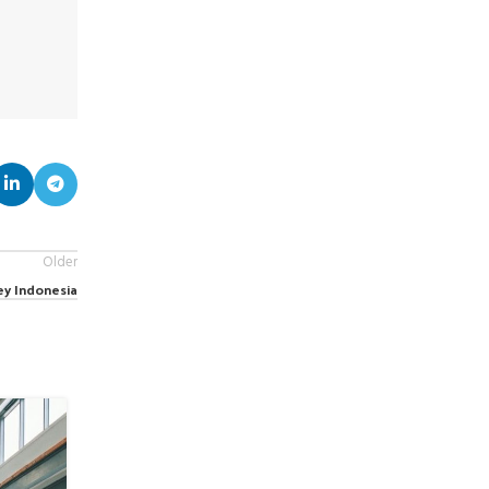
Older
ey Indonesia
05
JUL