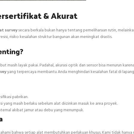
ersertifikat & Akurat
lat survey
secara berkala bukan hanya tentang pemeliharaan rutin, melainka
sisi, risiko kesalahan struktur bangunan akan meningkat drastis.
enting?
ebut masih layak pakai. Padahal, akurasi optik dan sensor bisa menurun kare
rvey
yang terpercaya membantu Anda menghindari kesalahan fatal di lapang
ifikasi pabrikan.
asi yang masih berlaku sebelum alat diizinkan masuk ke area proyek.
ternal akibat jamur atau debu yang menumpuk.
a
ami bahwa setiap alat membutuhkan perlakuan khusus. Kami tidak hanya m