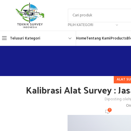
PILIH KATEGORI
Telusuri Kategori
Home
Tentang Kami
Products
Bl
ALAT S
Kalibrasi Alat Survey : Ja
Diposting oleh
On
0