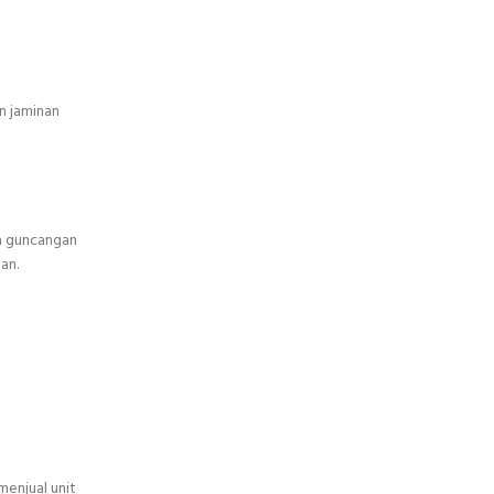
n jaminan
na guncangan
an.
enjual unit