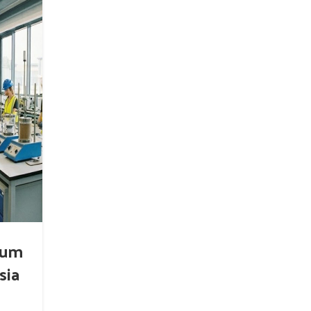
ALAT SURVEY DAN PEMETAAN
Tips Merawat Alat Ukur Surve
Awet dan Akurat
0
Diposting oleh
Teknik Survey Indonesia
ium
Keakuratan data lapangan tidak hanya bergantung pad
sia
surveyor, tetapi bermula dari kondisi alat yang prima. M
survey bukan sekadar membersihkan debu, melainkan inve
panjang untuk hasil pengukuran yang presisi.