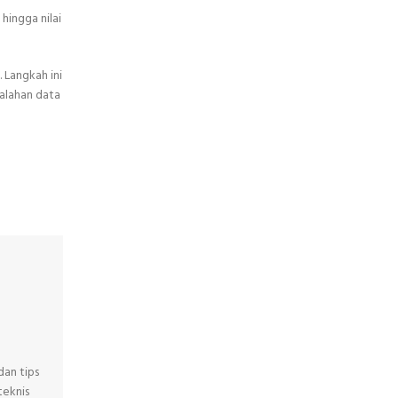
hingga nilai
 Langkah ini
salahan data
dan tips
teknis