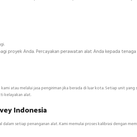
gi.
 bagi proyek Anda. Percayakan perawatan alat Anda kepada tenaga 
i atau melalui jasa pengiriman jika berada di luar kota. Setiap unit yang s
ti kelayakan alat.
rvey Indonesia
l dalam setiap penanganan alat. Kami memulai proses kalibrasi dengan mem