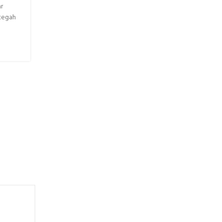
r
LANJUTKAN MEMBACA
ncegah